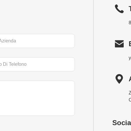


Z
C
Socia