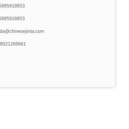
5995918853
5995918853
nda@chinesejinta.com
18021269661