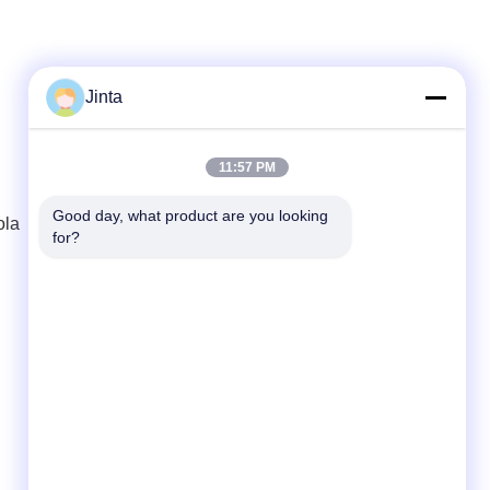
Jinta
Contatto rapido
11:57 PM
Tel
86--18021269661
Good day, what product are you looking 
ola
for?
E-mail
yolanda@chinesejinta.com
Indirizzo
Zona di industria di Cheluba, città di
Shanghu, città di Changshu, provincia di
Jiangsu, Cina