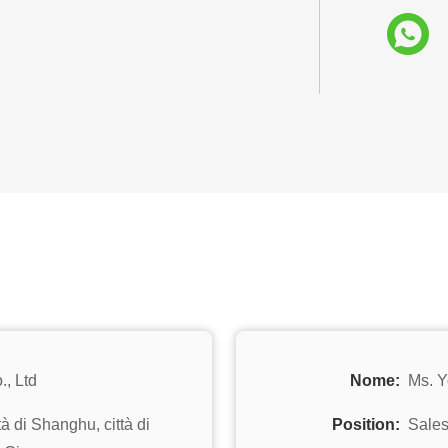
., Ltd
Nome:
Ms. 
tà di Shanghu, città di
Position:
Sale