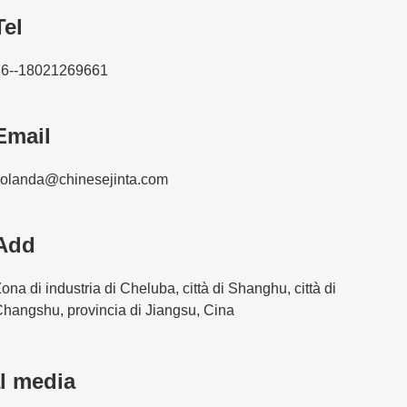
Tel
86--18021269661
Email
yolanda@chinesejinta.com
Add
ona di industria di Cheluba, città di Shanghu, città di
hangshu, provincia di Jiangsu, Cina
l media