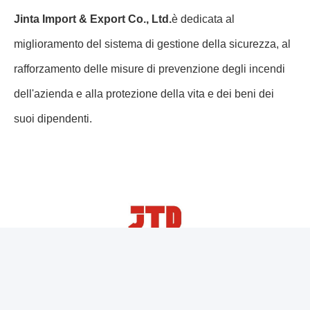
di sicurezza antincendio, ma ha anche migliorato la
preparazione generale dell'azienda alle emergenze e gli
standard di gestione della sicurezzaIn futuro, la società
continuerà a condurre diversi corsi di formazione sulla
sicurezza e esercitazioni di emergenza per creare un
ambiente di lavoro più sicuro e stabile.
Come azienda moderna impegnata nella sicurezza dei
dipendenti e nella responsabilità aziendale,
Suzhou
Jinta Import & Export Co., Ltd.
è dedicata al
miglioramento del sistema di gestione della sicurezza, al
rafforzamento delle misure di prevenzione degli incendi
Photo
dell'azienda e alla protezione della vita e dei beni dei