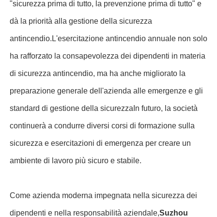
Il segmento di addestramento degli estintori ha
enfatizzato le corrette procedure di funzionamento, tra cui:
tirare, puntare, spremere e spazzare.utilizzando estintori
per spegnere incendi simulatiL'esercitazione è stata ben
organizzata, efficiente e ha raggiunto i risultati previsti.
Un portavoce dell'azienda ha dichiarato che la Jinta
Import & Export Co., Ltd. aderisce al principio della
"sicurezza prima di tutto, la prevenzione prima di tutto" e
dà la priorità alla gestione della sicurezza
10:09 AM
antincendio.L'esercitazione antincendio annuale non solo
Good day, what product are you looking for?
ha rafforzato la consapevolezza dei dipendenti in materia