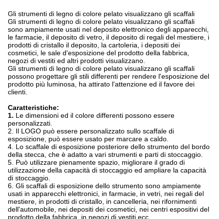
Gli strumenti di legno di colore pelato visualizzano gli scaffali
Gli strumenti di legno di colore pelato visualizzano gli scaffali
sono ampiamente usati nel deposito elettronico degli apparecchi,
le farmacie, il deposito di vetro, il deposito di regali del mestiere, i
prodotti di cristallo il deposito, la cartoleria, i depositi dei
cosmetici, le sale d'esposizione del prodotto della fabbrica,
negozi di vestiti ed altri prodotti visualizzano.
Gli strumenti di legno di colore pelato visualizzano gli scaffali
possono progettare gli stili differenti per rendere l'esposizione del
prodotto più luminosa, ha attirato l'attenzione ed il favore dei
clienti.
Caratteristiche:
1.
Le dimensioni ed il colore differenti possono essere
personalizzati.
2. Il LOGO può essere personalizzato sullo scaffale di
esposizione, può essere usato per marcare a caldo.
4. Lo scaffale di esposizione posteriore dello strumento del bordo
della stecca, che è adatto a vari strumenti e parti di stoccaggio.
5. Può utilizzare pienamente spazio, migliorare il grado di
utilizzazione della capacità di stoccaggio ed ampliare la capacità
di stoccaggio.
6. Gli scaffali di esposizione dello strumento sono ampiamente
usati in apparecchi elettronici, in farmacie, in vetri, nei regali del
mestiere, in prodotti di cristallo, in cancelleria, nei rifornimenti
dell'automobile, nei depositi dei cosmetici, nei centri espositivi del
prodotto della fabbrica, in negozi di vestiti ecc.