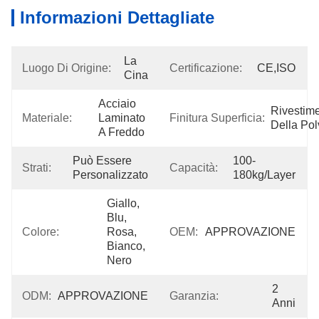
Informazioni Dettagliate
La 
Luogo Di Origine:
Certificazione:
CE,ISO
Cina
Acciaio 
Rivestime
Materiale:
Laminato 
Finitura Superficia:
Della Pol
A Freddo
Può Essere 
100-
Strati:
Capacità:
Personalizzato
180kg/layer
Giallo, 
Blu, 
Colore:
Rosa, 
OEM:
APPROVAZIONE
Bianco, 
Nero
2 
ODM:
APPROVAZIONE
Garanzia:
Anni