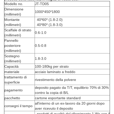
Modello no.
JT-TD05
Dimensione
1000*450*1800
(millimetri)
Montante
40*60* (1.8-2.0)
(millimetri)
40*80* (1.8-3.0)
Scaffale di strato
0.6-1.0
(millimetri)
Pannello
posteriore
0.5-0.8
(millimetri)
Sostegno
1.8-3.0
(millimetri)
Capacità
100-180kg per strato
materiale
acciaio laminato a freddo
trattamento di
rivestimento della polvere
superficie
deposito pagato da T/T, equilibrio 70% di 30%
pagamento
contro la copia di B/L
pacchetto
cartone esportante standard
all'interno di un ex-lavoro da 20 giorni dopo
consegni il tempo
aver ricevuto il deposito
prodotti di qualità del rifornimento 1.We con il