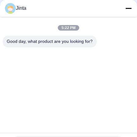
Social media
Jinta
5:22 PM
Contatto rapido
Good day, what product are you looking for?
Tel
86--18021269661
E-mail
yolanda@chinesejinta.com
Indirizzo
Zona di industria di Cheluba, città di Shanghu, città di
Changshu, provincia di Jiangsu, Cina
Politica sulla privacy
|
Mappa del sito
La Cina va bene. Qualità Scaffalatura dell'esposizione del