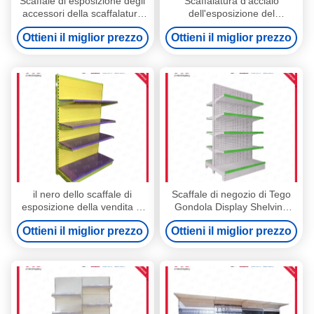
Scaffale di esposizione degli
Scaffalatura d'acciaio
accessori della scaffalatura
dell'esposizione del
2100mm della gondola della
supermercato Q195 4 strati
Ottieni il miglior prezzo
Ottieni il miglior prezzo
drogheria dello SGS
dello scaffale di 1200mm
il nero dello scaffale di
Scaffale di negozio di Tego
esposizione della vendita al
Gondola Display Shelving
dettaglio di 1.8m 0.9m
Convenience metallico
Ottieni il miglior prezzo
Ottieni il miglior prezzo
100kgs e scaffali gialli di
stoccaggio