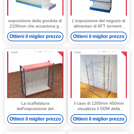
esposizione della gondola di
L'esposizione del negozio di
2100mm che accantona gli
alimentari di 6FT tormenta
espositori del negozio di
72in scaffale del metallo di
Ottieni il miglior prezzo
Ottieni il miglior prezzo
alimentari di 1200mm
cinque file
La scaffalatura
il cavo di 1200mm 450mm
dell'esposizione del
visualizza il ODM della
supermercato di 4 strati ha
scaffalatura scaffale di
Ottieni il miglior prezzo
Ottieni il miglior prezzo
perforato indietro il pannello
acciaio inossidabile di 4 strati
con i ganci