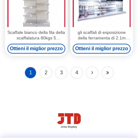
Scaffale bianco della fila della
gli scaffali di esposizione
scaffalatura 80kgs 5
della ferramenta di 2.1m
dell'esposizione del
0.9m 100kgs spolverizzano
Ottieni il miglior prezzo
Ottieni il miglior prezzo
supermercato di 3FT 6FT
la scaffalatura rivestita del
cavo
1
2
3
4