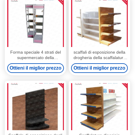
Forma speciale 4 strati del
scaffali di esposizione della
supermercato della
drogheria della scaffalatura
scaffalatura dell'esposizione
100kgs dell'esposizione del
Ottieni il miglior prezzo
Ottieni il miglior prezzo
per la sala d'esposizione
supermercato di 0.9m 2.1m