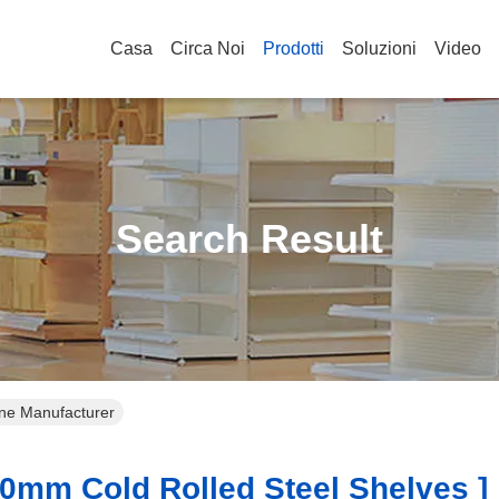
Casa
Circa Noi
Prodotti
Soluzioni
Video
Search Result
ine Manufacturer
mm Cold Rolled Steel Shelves ]