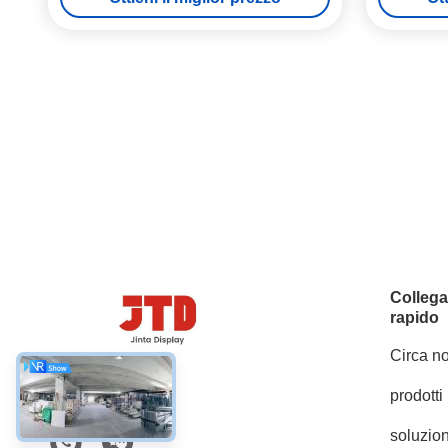
Colleg
rapido
Circa no
prodotti
Social media
soluzion