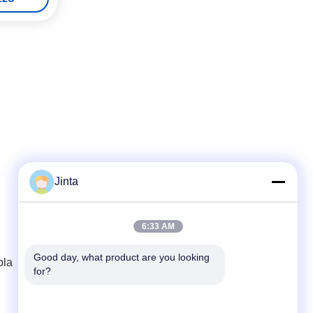
Jinta
Contatto rapido
6:33 AM
Tel
86--18021269661
Good day, what product are you looking 
ola
for?
E-mail
yolanda@chinesejinta.com