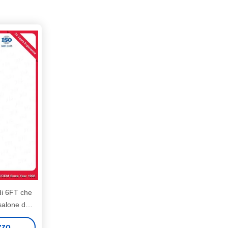
di 6FT che
 salone del
ezzo