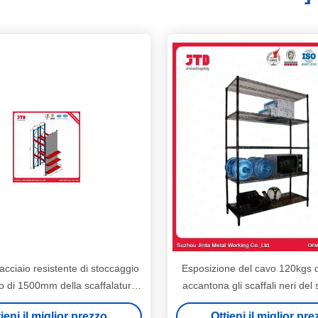
'acciaio resistente di stoccaggio
Esposizione del cavo 120kgs 
lo di 1500mm della scaffalatura
accantona gli scaffali neri del
 fila resistente dell'OEM 4
ODM
ieni il miglior prezzo
Ottieni il miglior pr