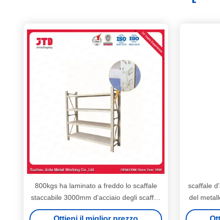
800kgs ha laminato a freddo lo scaffale
scaffale d
staccabile 3000mm d'acciaio degli scaffali
del metal
1500mm
della
Ottieni il miglior prezzo
Ott