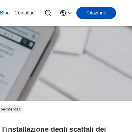
Blog
Contattaci
Citazione
Supermercati
'installazione degli scaffali dei