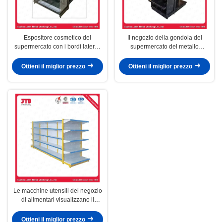
Espositore cosmetico del
Il negozio della gondola del
supermercato con i bordi laterali
supermercato del metallo
acrilici
accantona il colore nero
Ottieni il miglior prezzo
Ottieni il miglior prezzo
Le macchine utensili del negozio
di alimentari visualizzano il
rivestimento della polvere dello
scaffale
Ottieni il miglior prezzo