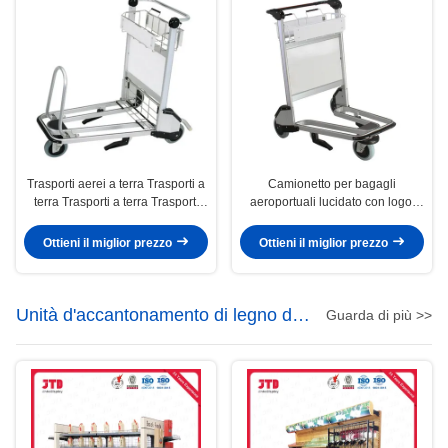
Trasporti aerei a terra Trasporti a
Camionetto per bagagli
terra Trasporti a terra Trasporti
aeroportuali lucidato con logo,
aerei a tre ruote
freno a mano, carrello
aeroportuale
Ottieni il miglior prezzo
Ottieni il miglior prezzo
Unità d'accantonamento di legno del
Guarda di più >>
metallo