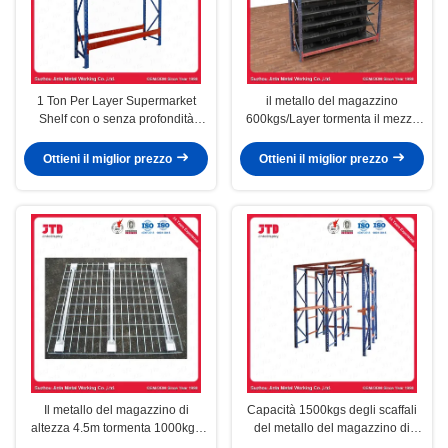
1 Ton Per Layer Supermarket
il metallo del magazzino
Shelf con o senza profondità
600kgs/Layer tormenta il mezzo
d'acciaio 1200MM degli scaffali
di altezza di 4.5m resistente
Ottieni il miglior prezzo
Ottieni il miglior prezzo
Il metallo del magazzino di
Capacità 1500kgs degli scaffali
altezza 4.5m tormenta 1000kgs
del metallo del magazzino di
per strato per il supermercato
altezza 5m per strato resistente