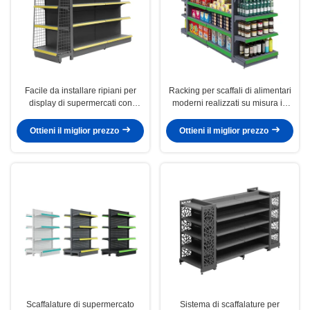
Facile da installare ripiani per
Racking per scaffali di alimentari
display di supermercati con
moderni realizzati su misura in
acciaio laminato a freddo per
acciaio laminato a freddo
durabilità
Ottieni il miglior prezzo
Ottieni il miglior prezzo
Scaffalature di supermercato
Sistema di scaffalature per