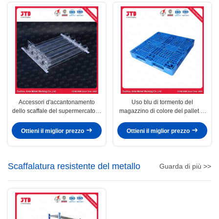
Accessori d'accantonamento
Uso blu di tormento del
dello scaffale del supermercato di
magazzino di colore del pallet di
plastica automatico dello
plastica resistente dell'HDPE
spingitoio
Ottieni il miglior prezzo
Ottieni il miglior prezzo
Scaffalatura resistente del metallo
Guarda di più >>