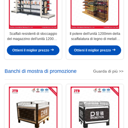
Scaffali resistenti di stoccaggio
Il potere dell'unità 1200mm della
del magazzino dell'unità 1200mm
scaffalatura di legno di metallo
dello scaffale di legno di metallo
del magazzino ha ricoperto
del MDF Q235
Ottieni il miglior prezzo
Ottieni il miglior prezzo
Banchi di mostra di promozione
Guarda di più >>