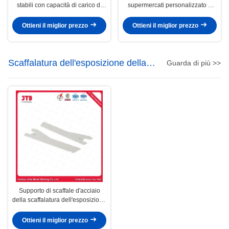
stabili con capacità di carico di
supermercati personalizzato e
30-80 kg / strato per lo stoccaggio
resistente per un deposito
ottimale
Ottieni il miglior prezzo
Ottieni il miglior prezzo
Scaffalatura dell'esposizione della
Guarda di più >>
gondola
Supporto di scaffale d'acciaio
della scaffalatura dell'esposizione
della gondola del sostegno Q195
Ottieni il miglior prezzo