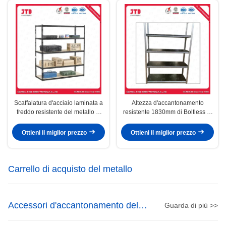
Scaffalatura d'acciaio laminata a
Altezza d'accantonamento
freddo resistente del metallo di
resistente 1830mm di Boltless di
Boltless per lo stoccaggio del
colore d'argento della vena
magazzino
Ottieni il miglior prezzo
Ottieni il miglior prezzo
Carrello di acquisto del metallo
Accessori d'accantonamento del
Guarda di più >>
supermercato