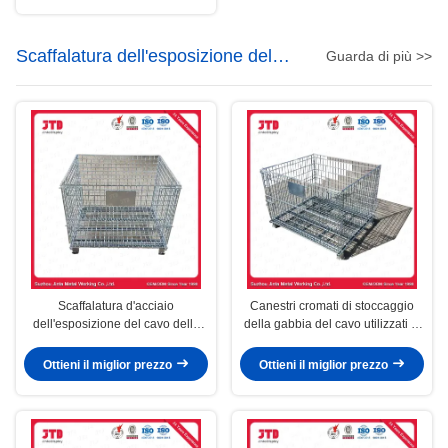
Scaffalatura dell'esposizione del
Guarda di più >>
cavo
Scaffalatura d'acciaio
Canestri cromati di stoccaggio
dell'esposizione del cavo della
della gabbia del cavo utilizzati in
gabbia del cavo di stoccaggio
supermercato ed in magazzino
Q195
Ottieni il miglior prezzo
Ottieni il miglior prezzo