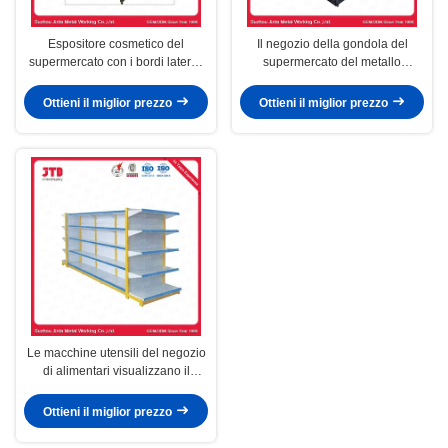
Espositore cosmetico del
Il negozio della gondola del
supermercato con i bordi laterali
supermercato del metallo
acrilici
accantona il colore nero
Ottieni il miglior prezzo
Ottieni il miglior prezzo
Le macchine utensili del negozio
di alimentari visualizzano il
rivestimento della polvere dello
scaffale
Ottieni il miglior prezzo