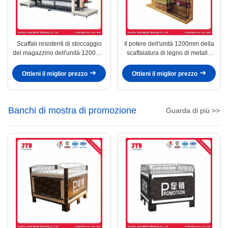
Scaffali resistenti di stoccaggio
Il potere dell'unità 1200mm della
del magazzino dell'unità 1200mm
scaffalatura di legno di metallo
dello scaffale di legno di metallo
del magazzino ha ricoperto
del MDF Q235
Ottieni il miglior prezzo
Ottieni il miglior prezzo
Banchi di mostra di promozione
Guarda di più >>