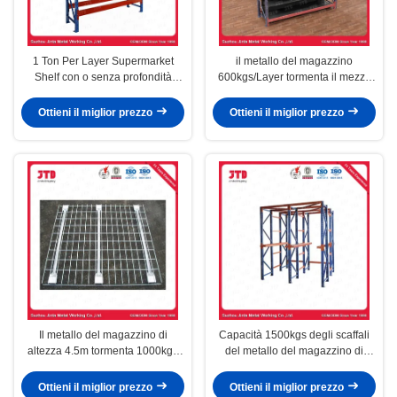
1 Ton Per Layer Supermarket
il metallo del magazzino
Shelf con o senza profondità
600kgs/Layer tormenta il mezzo
d'acciaio 1200MM degli scaffali
di altezza di 4.5m resistente
Ottieni il miglior prezzo
Ottieni il miglior prezzo
Il metallo del magazzino di
Capacità 1500kgs degli scaffali
altezza 4.5m tormenta 1000kgs
del metallo del magazzino di
per strato per il supermercato
altezza 5m per strato resistente
Ottieni il miglior prezzo
Ottieni il miglior prezzo