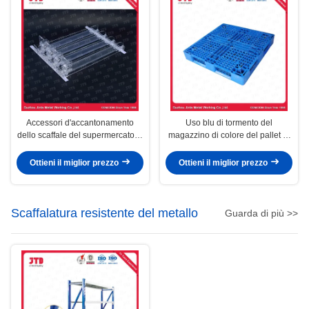
Accessori d'accantonamento
Uso blu di tormento del
dello scaffale del supermercato di
magazzino di colore del pallet di
plastica automatico dello
plastica resistente dell'HDPE
spingitoio
Ottieni il miglior prezzo
Ottieni il miglior prezzo
Scaffalatura resistente del metallo
Guarda di più >>