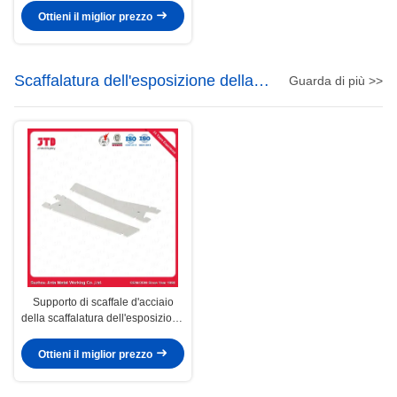
supermercato
Ottieni il miglior prezzo
Scaffalatura dell'esposizione della
Guarda di più >>
gondola
Supporto di scaffale d'acciaio
della scaffalatura dell'esposizione
della gondola del sostegno Q195
Ottieni il miglior prezzo