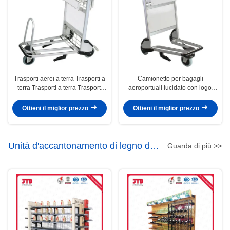
Trasporti aerei a terra Trasporti a
Camionetto per bagagli
terra Trasporti a terra Trasporti
aeroportuali lucidato con logo,
aerei a tre ruote
freno a mano, carrello
aeroportuale
Ottieni il miglior prezzo
Ottieni il miglior prezzo
Unità d'accantonamento di legno del
Guarda di più >>
metallo