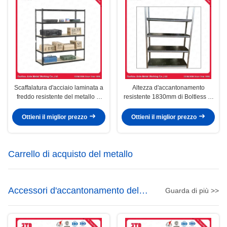
Scaffalatura d'acciaio laminata a
Altezza d'accantonamento
freddo resistente del metallo di
resistente 1830mm di Boltless di
Boltless per lo stoccaggio del
colore d'argento della vena
magazzino
Ottieni il miglior prezzo
Ottieni il miglior prezzo
Carrello di acquisto del metallo
Accessori d'accantonamento del
Guarda di più >>
supermercato