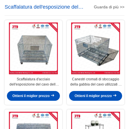
Scaffalatura dell'esposizione del
Guarda di più >>
cavo
Scaffalatura d'acciaio
Canestri cromati di stoccaggio
dell'esposizione del cavo della
della gabbia del cavo utilizzati in
gabbia del cavo di stoccaggio
supermercato ed in magazzino
Q195
Ottieni il miglior prezzo
Ottieni il miglior prezzo