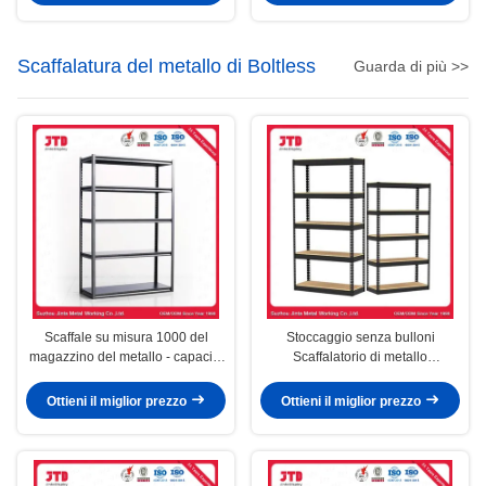
Scaffalatura del metallo di Boltless
Guarda di più >>
Scaffale su misura 1000 del
Stoccaggio senza bulloni
magazzino del metallo - capacità
Scaffalatorio di metallo
4000kg/Layer
Scaffalatorio da ufficio per cucina
galvanizzato
Ottieni il miglior prezzo
Ottieni il miglior prezzo