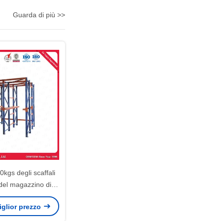
Guarda di più >>
kgs degli scaffali
 del magazzino di
r strato resistente
miglior prezzo