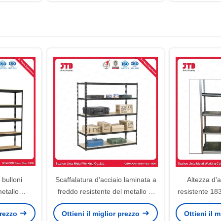
bulloni
Scaffalatura d'acciaio laminata a
Altezza d
metallo
freddo resistente del metallo di
resistente 18
o per cucina
Boltless per lo stoccaggio del
colore d'ar
 prezzo
Ottieni il miglior prezzo
Ottieni il 
o
magazzino