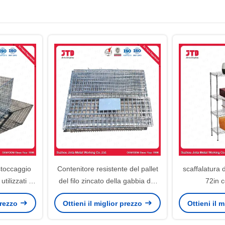
stoccaggio
Contenitore resistente del pallet
scaffalatura de
tilizzati in
del filo zincato della gabbia del
72in c
 magazzino
cavo senza ruote
 prezzo
Ottieni il miglior prezzo
Ottieni il 