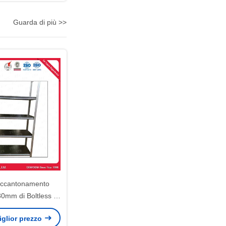
Guarda di più >>
'accantonamento
30mm di Boltless di
gento della vena
miglior prezzo