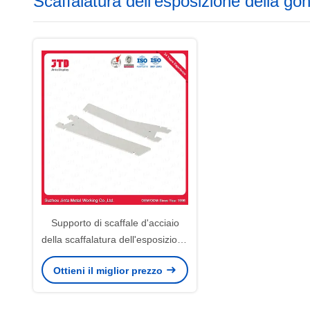
Scaffalatura dell'esposizione della go
Supporto di scaffale d'acciaio
della scaffalatura dell'esposizione
della gondola del sostegno Q195
Ottieni il miglior prezzo