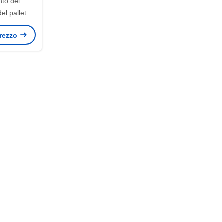
nto del
l pallet di
 dell'HDPE
 prezzo