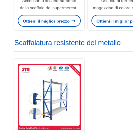
Accessori d'accantonamento
Uso blu di torme
dello scaffale del supermercato
magazzino di colore de
di plastica automatico dello
plastica resistente
Ottieni il miglior prezzo
Ottieni il miglior
spingitoio
Scaffalatura resistente del metallo