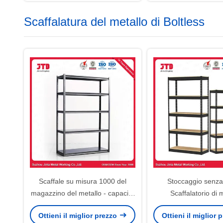
Scaffalatura del metallo di Boltless
Scaffale su misura 1000 del
Stoccaggio senza 
magazzino del metallo - capacità
Scaffalatorio di 
4000kg/Layer
Scaffalatorio da uffici
Ottieni il miglior prezzo
Ottieni il miglior
galvanizzat