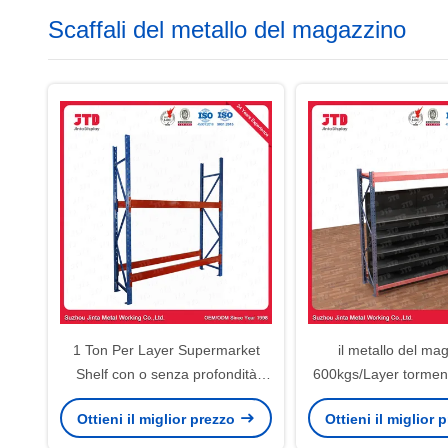
Scaffali del metallo del magazzino
1 Ton Per Layer Supermarket
il metallo del ma
Shelf con o senza profondità
600kgs/Layer torment
d'acciaio 1200MM degli scaffali
di altezza di 4.5m r
Ottieni il miglior prezzo
Ottieni il miglior