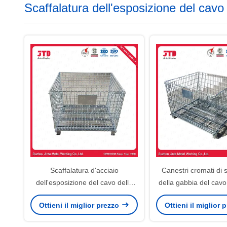
Scaffalatura dell'esposizione del cavo
Scaffalatura d'acciaio
Canestri cromati di 
dell'esposizione del cavo della
della gabbia del cavo u
gabbia del cavo di stoccaggio
supermercato ed in
Ottieni il miglior prezzo
Ottieni il miglior
Q195