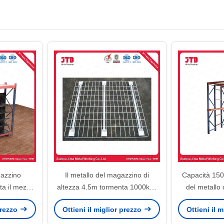
gazzino
Il metallo del magazzino di
Capacità 1500
a il mezzo
altezza 4.5m tormenta 1000kgs
del metallo
esistente
per strato per il supermercato
altezza 5m pe
 prezzo
Ottieni il miglior prezzo
Ottieni il 