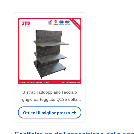
3 strati raddoppiano l'acciaio
grigio parteggiato Q195 della
scaffalatura dell'esposizione del
Ottieni il miglior prezzo
supermercato