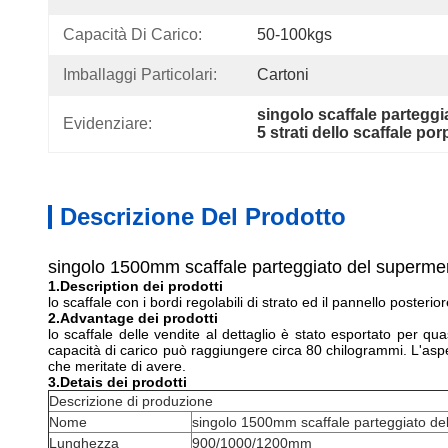
Capacità Di Carico:
50-100kgs
Imballaggi Particolari:
Cartoni
singolo scaffale partegg
Evidenziare:
5 strati dello scaffale po
Descrizione Del Prodotto
singolo 1500mm scaffale parteggiato del supermer
1.Description dei prodotti
lo scaffale con i bordi regolabili di strato ed il pannello poster
2.Advantage dei prodotti
lo scaffale delle vendite al dettaglio è stato esportato per q
capacità di carico può raggiungere circa 80 chilogrammi. L'asp
che meritate di avere.
3.Detais dei prodotti
Descrizione di produzione
Nome
singolo 1500mm scaffale parteggiato de
Lunghezza
900/1000/1200mm