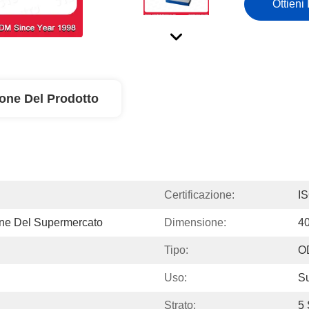
Ottieni 
ione Del Prodotto
Certificazione:
I
ione Del Supermercato
Dimensione:
4
Tipo:
O
Uso:
S
Strato:
5 