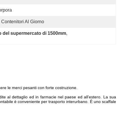
orpora
 Contenitori Al Giorno
to del supermercato di 1500mm
, 
enere le merci pesanti con forte costruzione.
ite al dettaglio ed in farmacie nel paese ed all'estero. La sua
ntabile è conveniente per trasporto interurbano. È uno scaffale