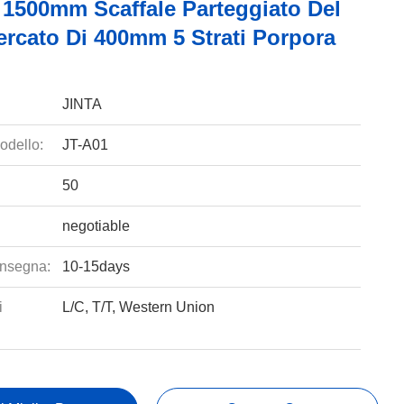
 1500mm Scaffale Parteggiato Del
rcato Di 400mm 5 Strati Porpora
JINTA
odello:
JT-A01
50
negotiable
nsegna:
10-15days
i
L/C, T/T, Western Union