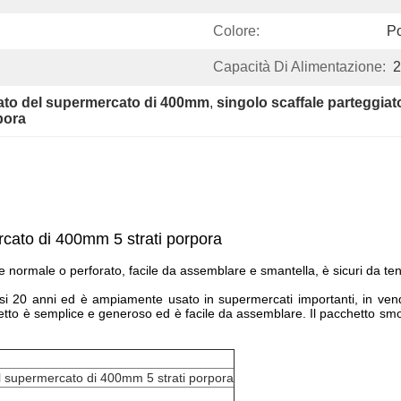
Colore:
P
Capacità Di Alimentazione:
2
iato del supermercato di 400mm
, 
singolo scaffale parteggia
rpora
cato di 400mm 5 strati porpora
iore normale o perforato, facile da assemblare e smantella, è sicuri da t
uasi 20 anni ed è ampiamente usato in supermercati importanti, in vend
etto è semplice e generoso ed è facile da assemblare. Il pacchetto smo
l supermercato di 400mm 5 strati porpora