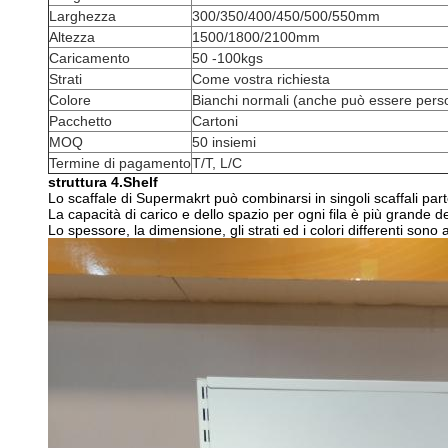
Larghezza
300/350/400/450/500/550mm
Altezza
1500/1800/2100mm
Caricamento
50 -100kgs
Strati
Come vostra richiesta
Colore
Bianchi normali (anche può essere perso
Pacchetto
Cartoni
MOQ
50 insiemi
Termine di pagamento
T/T, L/C
struttura 4.Shelf
Lo scaffale di Supermakrt può combinarsi in singoli scaffali par
La capacità di carico e dello spazio per ogni fila è più grande d
Lo spessore, la dimensione, gli strati ed i colori differenti sono