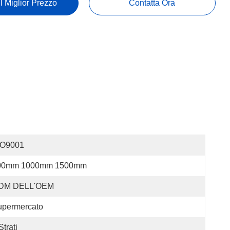
Il Miglior Prezzo
Contatta Ora
SO9001
00mm 1000mm 1500mm
DM DELL'OEM
upermercato
Strati