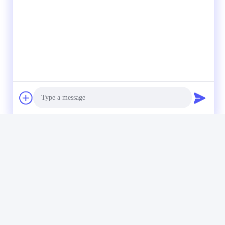
Photo
Video Call
Audio Call