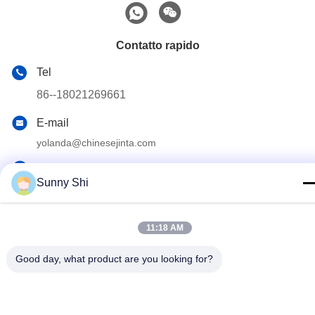
Contatto rapido
Tel
86--18021269661
E-mail
yolanda@chinesejinta.com
Indirizzo
Sunny Shi
Zona di industria di Cheluba, città di Shanghu, città di
Changshu, provincia di Jiangsu, Cina
11:18 AM
Politica sulla privacy
|
Mappa del sito
Good day, what product are you looking for?
La Cina va bene. Qualità Scaffalatura dell'esposizione del
supermercato Fornitore. Copyright © 2021-2026 Suzhou Jinta
Import & Export Co., Ltd Tutti. Tutti i diritti riservati.