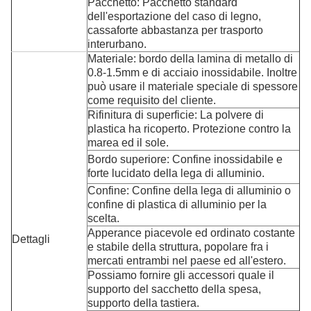
Pacchetto: Pacchetto standard
dell'esportazione
del caso di legno,
cassaforte abbastanza per trasporto
interurbano.
Materiale: bordo della lamina di metallo di
0.8-1.5mm e di acciaio inossidabile. Inoltre
può usare il materiale speciale di spessore
come requisito del cliente.
Rifinitura di superficie:
La polvere
di
plastica
ha ricoperto.
Protezione contro la
marea ed il sole.
Bordo superiore: Confine inossidabile e
forte lucidato della lega di alluminio.
Confine:
Confine
della lega
di
alluminio
o
confine di plastica di alluminio per la
scelta.
Apperance piacevole ed ordinato costante
Dettagli
e stabile della struttura, popolare fra i
mercati entrambi nel paese ed all'estero.
Possiamo fornire gli accessori quale il
supporto del sacchetto della spesa,
supporto della tastiera.