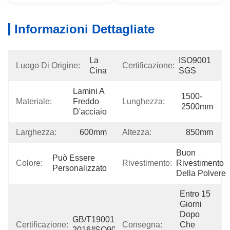
Informazioni Dettagliate
La 
ISO9001 
Luogo Di Origine:
Certificazione:
Cina
SGS
Lamini A 
1500-
Materiale:
Freddo 
Lunghezza:
2500mm
D'acciaio
Larghezza:
600mm
Altezza:
850mm
Buon 
Può Essere 
Colore:
Rivestimento:
Rivestimento 
Personalizzato
Della Polvere
Entro 15 
Giorni 
Dopo 
GB/T19001-
Certificazione:
Consegna:
Che 
2016/ISO9001:2015