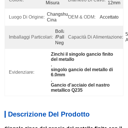
Misura
12mm
Changshu, 
Luogo Di Origine:
OEM & ODM:
Accettato
Cina
Bolla/cartone 
5
Imballaggi Particolari:
/pallet O 
Capacità Di Alimentazione:
A
Negoziabile
Zinchi il singolo gancio finito 
del metallo
, 
singolo gancio del metallo di 
Evidenziare:
6.0mm
, 
Gancio d'acciaio del nastro 
metallico Q235
Descrizione Del Prodotto