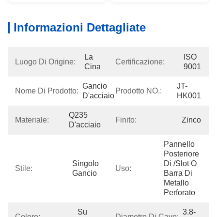
Informazioni Dettagliate
La 
ISO 
Luogo Di Origine:
Certificazione:
Cina
9001
Gancio 
JT-
Nome Di Prodotto:
Prodotto NO.:
D'acciaio
HK001
Q235 
Materiale:
Finito:
Zinco
D'acciaio
Pannello 
Posteriore 
Singolo 
Di /slot O 
Stile:
Uso:
Gancio
Barra Di 
Metallo 
Perforato
Su 
3.8-
Colore:
Diametro Di Cavo: