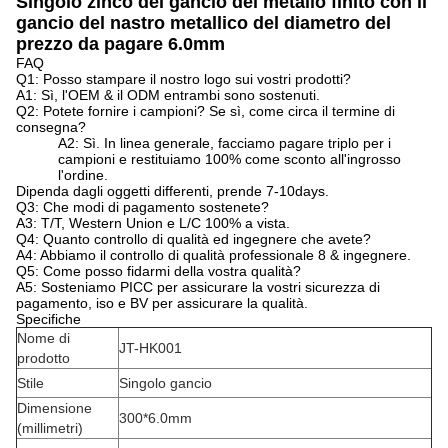
Singolo zinco del gancio del metallo finito con il
gancio del nastro metallico del diametro del
prezzo da pagare 6.0mm
FAQ
Q1: Posso stampare il nostro logo sui vostri prodotti?
A1: Sì, l'OEM & il ODM entrambi sono sostenuti.
Q2: Potete fornire i campioni? Se sì, come circa il termine di
consegna?
A2: Sì. In linea generale, facciamo pagare triplo per i
campioni e restituiamo 100% come sconto all'ingrosso
l'ordine.
Dipenda dagli oggetti differenti, prende 7-10days.
Q3: Che modi di pagamento sostenete?
A3: T/T, Western Union e L/C 100% a vista.
Q4: Quanto controllo di qualità ed ingegnere che avete?
A4: Abbiamo il controllo di qualità professionale 8 & ingegnere.
Q5: Come posso fidarmi della vostra qualità?
A5: Sosteniamo PICC per assicurare la vostri sicurezza di
pagamento, iso e BV per assicurare la qualità.
Specifiche
Nome di
JT-HK001
prodotto
Stile
Singolo gancio
Dimensione
300*6.0mm
(millimetri)