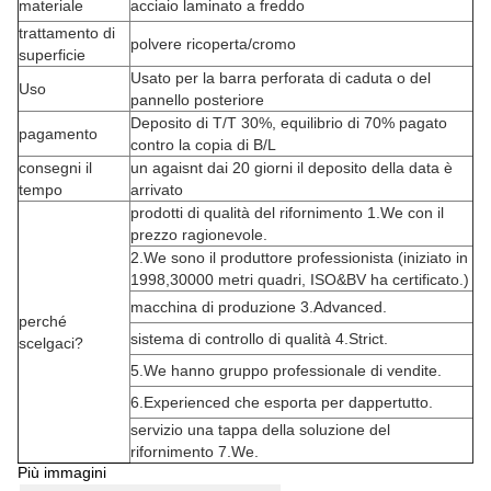
materiale
acciaio laminato a freddo
trattamento di
polvere ricoperta/cromo
superficie
Usato per la barra perforata di caduta o del
Uso
pannello posteriore
Deposito di T/T 30%, equilibrio di 70% pagato
pagamento
contro la copia di B/L
consegni il
un agaisnt dai 20 giorni il deposito della data è
tempo
arrivato
prodotti di qualità del rifornimento 1.We con il
prezzo ragionevole.
2.We sono il produttore professionista (iniziato in
1998,30000 metri quadri, ISO&BV ha certificato.)
macchina di produzione 3.Advanced.
perché
sistema di controllo di qualità 4.Strict.
scelgaci?
5.We hanno gruppo professionale di vendite.
6.Experienced che esporta per dappertutto.
servizio una tappa della soluzione del
rifornimento 7.We.
Più immagini