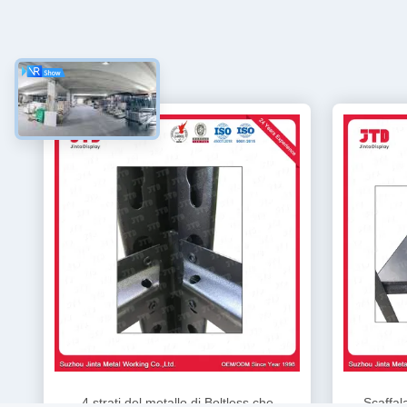
4 strati del metallo di Boltless che
Scaffal