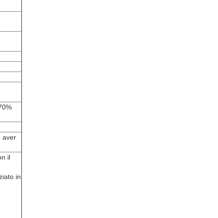
 70%
o aver
n il
ziato in