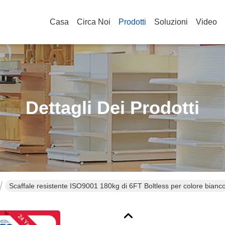
Casa
Circa Noi
Prodotti
Soluzioni
Video
Dettagli Dei Prodotti
Scaffale resistente ISO9001 180kg di 6FT Boltless per colore bianco