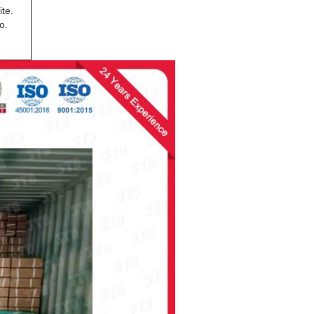
te.
o.