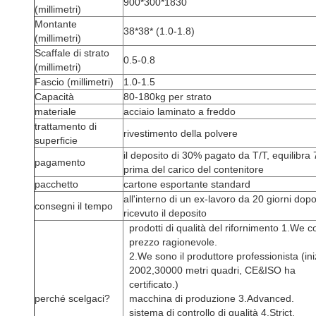
900*300*1830
(millimetri)
Montante
38*38* (1.0-1.8)
(millimetri)
Scaffale di strato
0.5-0.8
(millimetri)
Fascio (millimetri)
1.0-1.5
Capacità
80-180kg per strato
materiale
acciaio laminato a freddo
trattamento di
rivestimento della polvere
superficie
il deposito di 30% pagato da T/T, equilibra
pagamento
prima del carico del contenitore
pacchetto
cartone esportante standard
all'interno di un ex-lavoro da 20 giorni dop
consegni il tempo
ricevuto il deposito
prodotti di qualità del rifornimento 1.We co
prezzo ragionevole.
2.We sono il produttore professionista (ini
2002,30000 metri quadri, CE&ISO ha
certificato.)
perché scelgaci?
macchina di produzione 3.Advanced.
sistema di controllo di qualità 4.Strict.