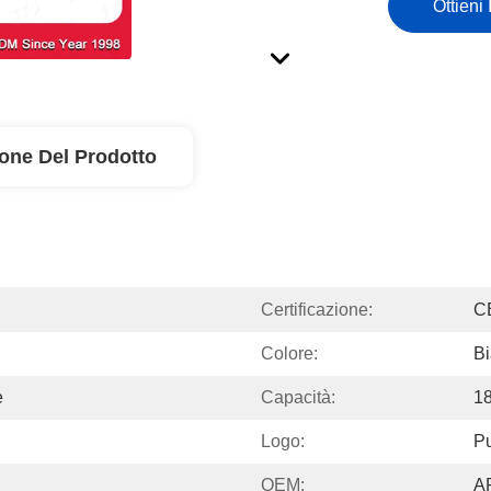
Ottieni 
ione Del Prodotto
Certificazione:
C
Colore:
Bi
e
Capacità:
18
Logo:
Pu
OEM:
A