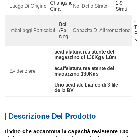
Changshu, 
1-9 
Luogo Di Origine:
No. Dello Strato:
Cina
Strati
4
Bolla/cartone 
T
Imballaggi Particolari:
/pallet O 
Capacità Di Alimentazione:
P
Negoziabile
M
scaffalatura resistente del 
magazzino di 130Kgs 1.8m
, 
scaffalatura resistente del 
Evidenziare:
magazzino 130Kgs
, 
Uno scaffale bianco di 3 file 
della BV
Descrizione Del Prodotto
Il vino che accantona la capacità resistente 130