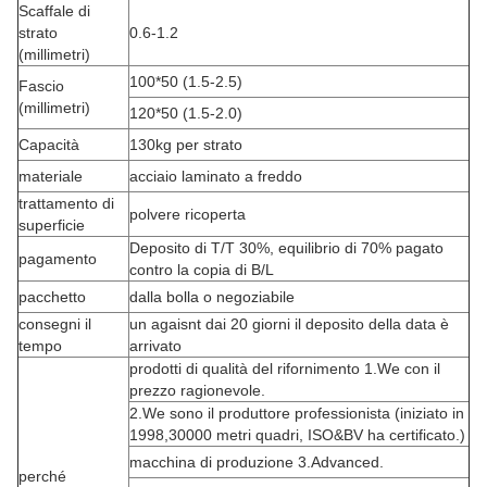
Scaffale di
strato
0.6-1.2
(millimetri)
100*50 (1.5-2.5)
Fascio
(millimetri)
120*50 (1.5-2.0)
Capacità
130kg per strato
materiale
acciaio laminato a freddo
trattamento di
polvere ricoperta
superficie
Deposito di T/T 30%, equilibrio di 70% pagato
pagamento
contro la copia di B/L
pacchetto
dalla bolla o negoziabile
consegni il
un agaisnt dai 20 giorni il deposito della data è
tempo
arrivato
prodotti di qualità del rifornimento 1.We con il
prezzo ragionevole.
2.We sono il produttore professionista (iniziato in
1998,30000 metri quadri, ISO&BV ha certificato.)
macchina di produzione 3.Advanced.
perché