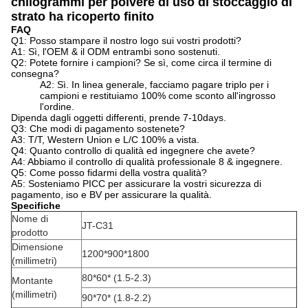
chilogrammi per polvere di uso di stoccaggio di
strato ha ricoperto finito
FAQ
Q1: Posso stampare il nostro logo sui vostri prodotti?
A1: Sì, l'OEM & il ODM entrambi sono sostenuti.
Q2: Potete fornire i campioni? Se sì, come circa il termine di
consegna?
A2: Sì. In linea generale, facciamo pagare triplo per i
campioni e restituiamo 100% come sconto all'ingrosso
l'ordine.
Dipenda dagli oggetti differenti, prende 7-10days.
Q3: Che modi di pagamento sostenete?
A3: T/T, Western Union e L/C 100% a vista.
Q4: Quanto controllo di qualità ed ingegnere che avete?
A4: Abbiamo il controllo di qualità professionale 8 & ingegnere.
Q5: Come posso fidarmi della vostra qualità?
A5: Sosteniamo PICC per assicurare la vostri sicurezza di
pagamento, iso e BV per assicurare la qualità.
Specifiche
Nome di
JT-C31
prodotto
Dimensione
1200*900*1800
(millimetri)
80*60* (1.5-2.3)
Montante
(millimetri)
90*70* (1.8-2.2)