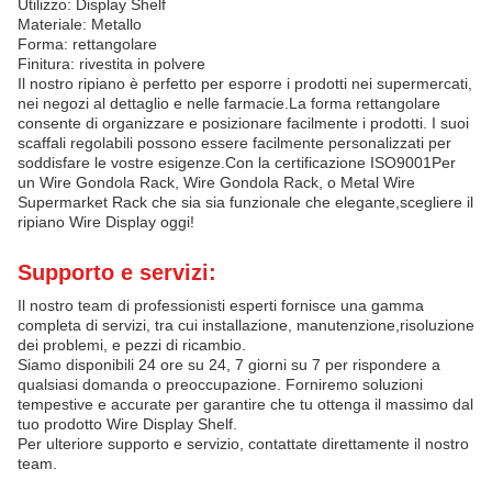
Utilizzo: Display Shelf
Materiale: Metallo
Forma: rettangolare
Finitura: rivestita in polvere
Il nostro ripiano è perfetto per esporre i prodotti nei supermercati,
nei negozi al dettaglio e nelle farmacie.La forma rettangolare
consente di organizzare e posizionare facilmente i prodotti. I suoi
scaffali regolabili possono essere facilmente personalizzati per
soddisfare le vostre esigenze.Con la certificazione ISO9001Per
un Wire Gondola Rack, Wire Gondola Rack, o Metal Wire
Supermarket Rack che sia sia funzionale che elegante,scegliere il
ripiano Wire Display oggi!
Supporto e servizi:
Il nostro team di professionisti esperti fornisce una gamma
completa di servizi, tra cui installazione, manutenzione,risoluzione
dei problemi, e pezzi di ricambio.
Siamo disponibili 24 ore su 24, 7 giorni su 7 per rispondere a
qualsiasi domanda o preoccupazione. Forniremo soluzioni
tempestive e accurate per garantire che tu ottenga il massimo dal
tuo prodotto Wire Display Shelf.
Per ulteriore supporto e servizio, contattate direttamente il nostro
team.