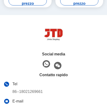
acciaio inossidabile di 4 strati
con le ruote
prezzo
prezzo
Social media
Contatto rapido
Tel
86--18021269661
E-mail