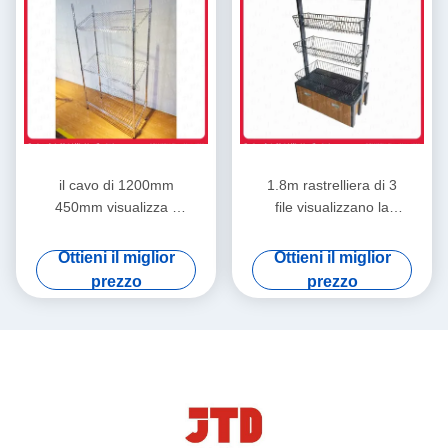
il cavo di 1200mm
1.8m rastrelliera di 3
450mm visualizza il
file visualizzano la
ODM della
scaffalatura del cavo
scaffalatura scaffale di
del nero 180kgs con le
Ottieni il miglior
Ottieni il miglior
acciaio inossidabile di
ruote
prezzo
prezzo
4 strati