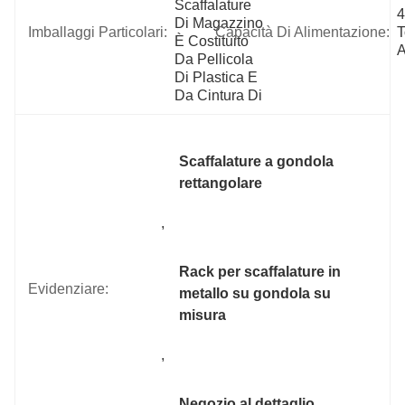
Scaffalature 
4
Di Magazzino 
Imballaggi Particolari:
Capacità Di Alimentazione:
T
È Costituito 
A
Da Pellicola 
Di Plastica E 
Da Cintura Di 
Scaffalature a gondola 
rettangolare
, 
Rack per scaffalature in 
Evidenziare:
metallo su gondola su 
misura
, 
Negozio al dettaglio 