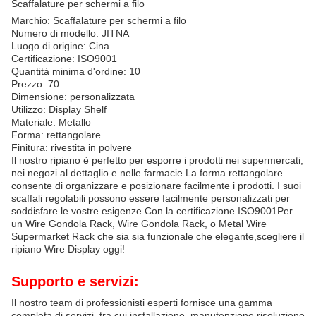
Scaffalature per schermi a filo
Marchio: Scaffalature per schermi a filo
Numero di modello: JITNA
Luogo di origine: Cina
Certificazione: ISO9001
Quantità minima d'ordine: 10
Prezzo: 70
Dimensione: personalizzata
Utilizzo: Display Shelf
Materiale: Metallo
Forma: rettangolare
Finitura: rivestita in polvere
Il nostro ripiano è perfetto per esporre i prodotti nei supermercati,
nei negozi al dettaglio e nelle farmacie.La forma rettangolare
consente di organizzare e posizionare facilmente i prodotti. I suoi
scaffali regolabili possono essere facilmente personalizzati per
soddisfare le vostre esigenze.Con la certificazione ISO9001Per
un Wire Gondola Rack, Wire Gondola Rack, o Metal Wire
Supermarket Rack che sia sia funzionale che elegante,scegliere il
ripiano Wire Display oggi!
Supporto e servizi:
Il nostro team di professionisti esperti fornisce una gamma
completa di servizi, tra cui installazione, manutenzione,risoluzione