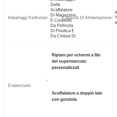
Delle 
Scaffalature 
4
Di Magazzino 
Imballaggi Particolari:
Capacità Di Alimentazione:
T
È Costituito 
A
Da Pellicola 
Di Plastica E 
Da Cintura Di 
Ripiani per schermi a filo 
del supermercato 
personalizzati
, 
Evidenziare:
Scaffalature a doppio lato 
con gondola