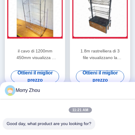
il cavo di 1200mm
1.8m rastrelliera di 3
450mm visualizza il
file visualizzano la
ODM della
scaffalatura del cavo
scaffalatura scaffale di
del nero 180kgs con le
Ottieni il miglior
Ottieni il miglior
acciaio inossidabile di
ruote
prezzo
prezzo
4 strati
Morry Zhou
11:21 AM
Good day, what product are you looking for?