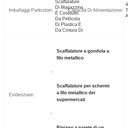
Scaffalature 
4
Di Magazzino 
Imballaggi Particolari:
Capacità Di Alimentazione:
T
È Costituito 
A
Da Pellicola 
Di Plastica E 
Da Cintura Di 
Scaffalature a gondola a 
filo metallico
, 
Scaffalature per schermi 
a filo metallico dei 
Evidenziare:
supermercati
, 
Ripiano a parete di un 