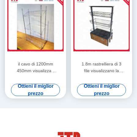
il cavo di 1200mm
1.8m rastrelliera di 3
450mm visualizza il
file visualizzano la
ODM della
scaffalatura del cavo
scaffalatura scaffale di
del nero 180kgs con le
Ottieni il miglior
Ottieni il miglior
acciaio inossidabile di
ruote
prezzo
prezzo
4 strati