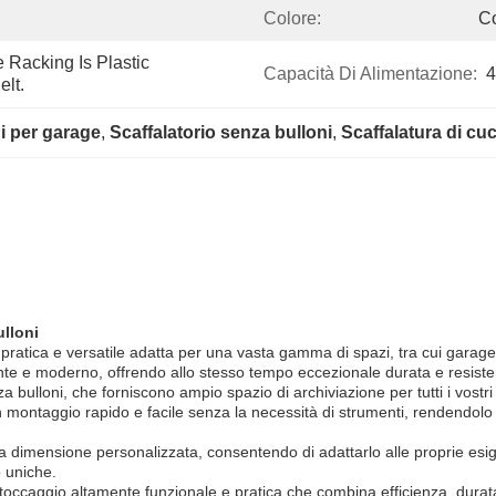
Colore:
Co
Racking Is Plastic 
Capacità Di Alimentazione:
4
lt.
i per garage
, 
Scaffalatorio senza bulloni
, 
Scaffalatura di cu
ulloni
 pratica e versatile adatta per una vasta gamma di spazi, tra cui garage,
ante e moderno, offrendo allo stesso tempo eccezionale durata e resiste
enza bulloni, che forniscono ampio spazio di archiviazione per tutti i vost
 montaggio rapido e facile senza la necessità di strumenti, rendendolo 
i una dimensione personalizzata, consentendo di adattarlo alle proprie e
o uniche.
 stoccaggio altamente funzionale e pratica che combina efficienza, durata e