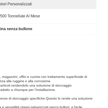
lori Personalizzati
500 Tonnellate Al Mese
cina senza bullone
 magazzini, uffici e cucine.con trattamento superficiale di
nza alla ruggine e alla corrosione.
ri articoli.rendendolo una soluzione di stoccaggio
adatto a chiunque per l'installazione.
sigenze di stoccaggio specifiche.Questo lo rende una soluzione
 versatilità.ripiani galvanizzati senza bulloni, e facile