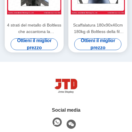
4 strati del metallo di Boltless
Scaffalatura 180x90x40cm
che accantona la
180kg di Boltless della fila
scaffalatura d'acciaio dello
del CE 5 per strato in garage
Ottieni il miglior
Ottieni il miglior
scaffale del ribattino di
prezzo
prezzo
180cm 45cm
Social media