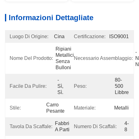
Informazioni Dettagliate
Luogo Di Origine:
Cina
Certificazione:
ISO9001
Ripiani 
- 
Metallici 
Nome Del Prodotto:
Necessario Assemblaggio:
N
Senza 
N
Bulloni
- 
80-
Facile Da Pulire:
Sì, 
Peso:
500 
Sì.
Libbre
Carro 
Stile:
Materiale:
Metalli
Pesante
Fabbricazione 
4-
Tavola Da Scaffale:
Numero Di Scaffali:
A Partire Da:
8