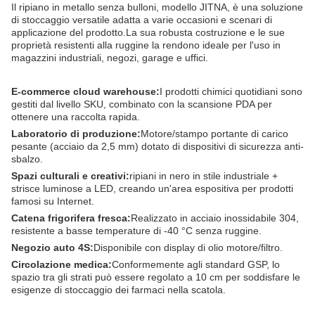
Il ripiano in metallo senza bulloni, modello JITNA, è una soluzione
di stoccaggio versatile adatta a varie occasioni e scenari di
applicazione del prodotto.
La sua robusta costruzione e le sue
proprietà resistenti alla ruggine la rendono ideale per l'uso in
magazzini industriali, negozi, garage e uffici.
E-commerce cloud warehouse:
I prodotti chimici quotidiani sono
gestiti dal livello SKU, combinato con la scansione PDA per
ottenere una raccolta rapida.
Laboratorio di produzione:
Motore/stampo portante di carico
pesante (acciaio da 2,5 mm) dotato di dispositivi di sicurezza anti-
sbalzo.
Spazi culturali e creativi:
ripiani in nero in stile industriale +
strisce luminose a LED, creando un'area espositiva per prodotti
famosi su Internet.
Catena frigorifera fresca:
Realizzato in acciaio inossidabile 304,
resistente a basse temperature di -40 °C senza ruggine.
Negozio auto 4S:
Disponibile con display di olio motore/filtro.
Circolazione medica:
Conformemente agli standard GSP, lo
spazio tra gli strati può essere regolato a 10 cm per soddisfare le
esigenze di stoccaggio dei farmaci nella scatola.