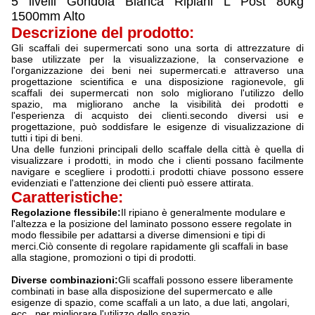
5 livelli Gondola Bianca Ripiani L Post 80kg
1500mm Alto
Descrizione del prodotto:
Gli scaffali dei supermercati sono una sorta di attrezzature di
base utilizzate per la visualizzazione, la conservazione e
l'organizzazione dei beni nei supermercati.e attraverso una
progettazione scientifica e una disposizione ragionevole, gli
scaffali dei supermercati non solo migliorano l'utilizzo dello
spazio, ma migliorano anche la visibilità dei prodotti e
l'esperienza di acquisto dei clienti.secondo diversi usi e
progettazione, può soddisfare le esigenze di visualizzazione di
tutti i tipi di beni.
Una delle funzioni principali dello scaffale della città è quella di
visualizzare i prodotti, in modo che i clienti possano facilmente
navigare e scegliere i prodotti.i prodotti chiave possono essere
evidenziati e l'attenzione dei clienti può essere attirata.
Caratteristiche:
Regolazione flessibile:
Il ripiano è generalmente modulare e
l'altezza e la posizione del laminato possono essere regolate in
modo flessibile per adattarsi a diverse dimensioni e tipi di
merci.Ciò consente di regolare rapidamente gli scaffali in base
alla stagione, promozioni o tipi di prodotti.
Diverse combinazioni:
Gli scaffali possono essere liberamente
combinati in base alla disposizione del supermercato e alle
esigenze di spazio, come scaffali a un lato, a due lati, angolari,
ecc., per migliorare l'utilizzo dello spazio.