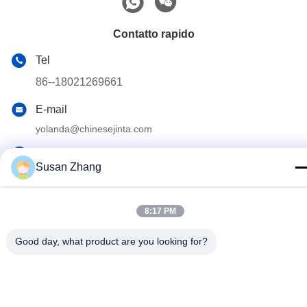
Contatto rapido
Tel
86--18021269661
E-mail
yolanda@chinesejinta.com
Indirizzo
Susan Zhang
Zona di industria di Cheluba, città di Shanghu, città di
Changshu, provincia di Jiangsu, Cina
8:17 PM
Politica sulla privacy
|
Mappa del sito
Good day, what product are you looking for?
La Cina va bene. Qualità Scaffalatura dell'esposizione del
supermercato Fornitore. Copyright © 2021-2026 Suzhou Jinta
Import & Export Co., Ltd Tutti. Tutti i diritti riservati.