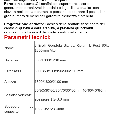
Forte e resistente:
Gli scaffali dei supermercati sono
generalmente realizzati in acciaio o lega di alta qualità, con
elevata resistenza e durata, e possono sopportare il peso di un
gran numero di merci per garantire sicurezza e stabilità.
Progettazione antiroto:
Il design dello scaffale tiene conto del
centro di gravità e della stabilità, e previene gli incidenti
rafforzando la base e il dispositivo anti ribaltamento.
Parametri tecnici:
5 livelli Gondola Bianca Ripiani L Post 80kg
Nome
1500mm Alto
Distanze
900/1000/1200 mm
Larghezza
300/350/400/450/500/550 mm
Altezza
1500/1800/2100 mm
30*50/30*60/30*70/30*80mm 40*60/40*80mm
Sezione verticale
spessore:1.2-3.0 mm
Spessore del
1.8/2.0/2.5/3.0mm
supporto