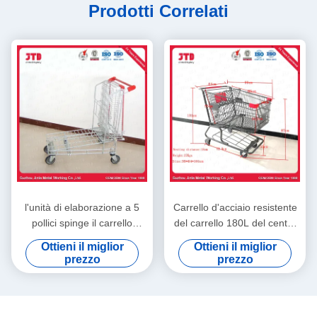
Prodotti Correlati
l'unità di elaborazione a 5
Carrello d'acciaio resistente
pollici spinge il carrello
del carrello 180L del centro
resistente del carico dei
commerciale del
Ottieni il miglior
Ottieni il miglior
carrelli 240L di acquisto del
supermercato dell'OEM
prezzo
prezzo
metallo