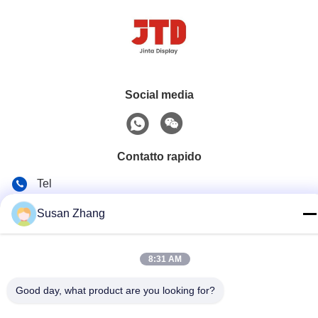
Social media
Contatto rapido
Tel
86--18021269661
Susan Zhang
E-mail
yolanda@chinesejinta.com
8:31 AM
Indirizzo
Good day, what product are you looking for?
Zona di industria di Cheluba, città di Shanghu, città di
Changshu, provincia di Jiangsu, Cina