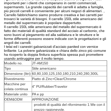
importanti per i clienti che comperano in centri commerciali,
supermarets. La grande capacità dei carrelli è adatta a famiglia,
più piccoli carrelli è conveniente per alcuni negozi di alimentari. ,
Carrello fabbrichiamo siamo produrre creativa e bei carretti per
trovarci le varietà di bisogni. Il carrello 150L stile americano del
metallo del supermercato è popolare dappertutto.
Il carrello 150L stile americano del metallo del supermercato è
fatto dei materiali di qualità standard del acciaio al carbonio, che
sono buoni al piegamento ed alla saldatura e le strutture e le
forme differenti possono essere indicate con le progettazioni e gli
angoli dei carrelli.
I telai ed i canestri galvanizzati d'acciaio panited con vernice
brillante. La polvere galvanizzata e chiara dello zinco più comune
ha ricoperto la doppia finitura superficia spessa può promettere
usando antiruggine per il molto tempo.
Modello no.
JT-AM150
Tipo
Stile americano
Dimensione (litri)
60,80,100,125,150,180,210,240,280,300L
Rivestimento
Piatto di Zinc+Clear/Chrome
Macchine per
4" PU/Rubber/Travelor
colata continua
Materiale unito
PA e pp
OEM&ODM
APPROVAZIONE
prodotti di qualità del rifornimento 1.We con il
prezzo ragionevole.