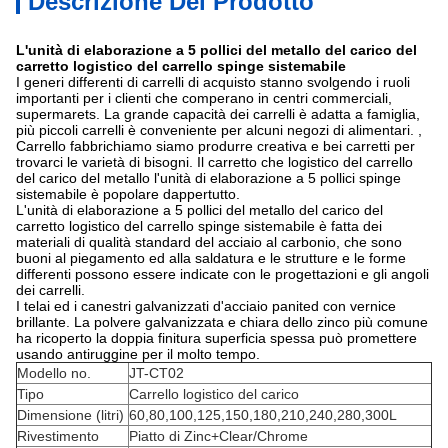
Descrizione Del Prodotto
L'unità di elaborazione a 5 pollici del metallo del carico del
carretto logistico del carrello spinge sistemabile
I generi differenti di carrelli di acquisto stanno svolgendo i ruoli
importanti per i clienti che comperano in centri commerciali,
supermarets. La grande capacità dei carrelli è adatta a famiglia,
più piccoli carrelli è conveniente per alcuni negozi di alimentari. ,
Carrello fabbrichiamo siamo produrre creativa e bei carretti per
trovarci le varietà di bisogni. Il carretto che logistico del carrello
del carico del metallo l'unità di elaborazione a 5 pollici spinge
sistemabile è popolare dappertutto.
L'unità di elaborazione a 5 pollici del metallo del carico del
carretto logistico del carrello spinge sistemabile è fatta dei
materiali di qualità standard del acciaio al carbonio, che sono
buoni al piegamento ed alla saldatura e le strutture e le forme
differenti possono essere indicate con le progettazioni e gli angoli
dei carrelli.
I telai ed i canestri galvanizzati d'acciaio panited con vernice
brillante. La polvere galvanizzata e chiara dello zinco più comune
ha ricoperto la doppia finitura superficia spessa può promettere
usando antiruggine per il molto tempo.
Modello no.
JT-CT02
Tipo
Carrello logistico del carico
Dimensione (litri)
60,80,100,125,150,180,210,240,280,300L
Rivestimento
Piatto di Zinc+Clear/Chrome