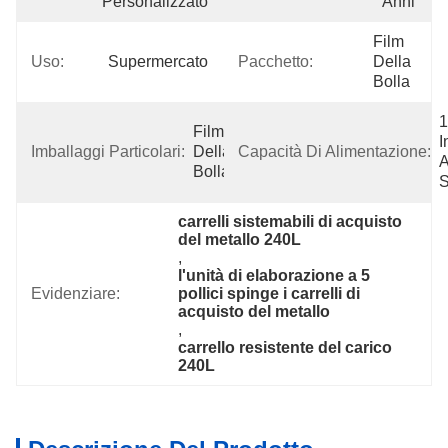
Personalizzato
Anni
Film 
Uso:
Supermercato
Pacchetto:
Della 
Bolla
1
Film 
I
Imballaggi Particolari:
Della 
Capacità Di Alimentazione:
A
Bolla
S
carrelli sistemabili di acquisto 
del metallo 240L
, 
l'unità di elaborazione a 5 
Evidenziare:
pollici spinge i carrelli di 
acquisto del metallo
, 
carrello resistente del carico 
240L