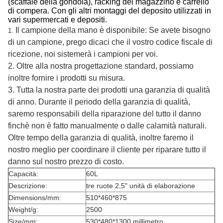
(scaffale della gondola), racking del magazzino e carrello
di compera. Con gli altri montaggi del deposito utilizzati in
vari supermercati e depositi.
Il campione della mano è disponibile: Se avete bisogno
1.
di un campione, prego dicaci che il vostro codice fiscale di
ricezione, noi sistemerà i campioni per voi.
2.
Oltre alla nostra progettazione standard, possiamo
inoltre fornire i prodotti su misura.
3.
Tutta la nostra parte dei prodotti una garanzia di qualità
di anno. Durante il periodo della garanzia di qualità,
saremo responsabili della riparazione del tutto il danno
finchè non è fatto manualmente o dalle calamità naturali.
Oltre tempo della garanzia di qualità, inoltre faremo il
nostro meglio per coordinare il cliente per riparare tutto il
danno sul nostro prezzo di costo.
Capacità:
60L
Descrizione:
tre ruote 2,5" unità di elaborazione
Dimensions/mm:
510*460*875
Weight/g:
2500
Size/mm:
530*480*1300 millimetro