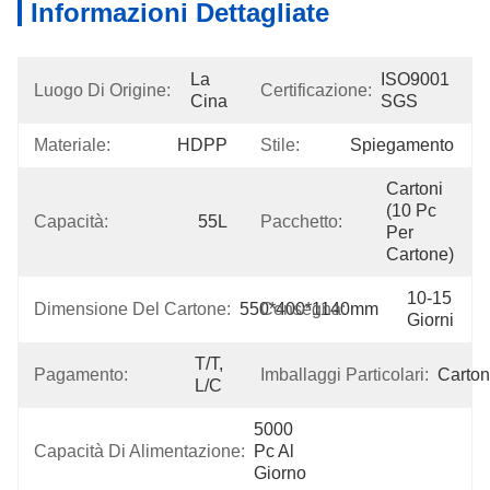
Informazioni Dettagliate
La 
ISO9001 
Luogo Di Origine:
Certificazione:
Cina
SGS
Materiale:
HDPP
Stile:
Spiegamento
Cartoni 
(10 Pc 
Capacità:
55L
Pacchetto:
Per 
Cartone)
10-15 
Dimensione Del Cartone:
550*400*1140mm
Consegna:
Giorni
T/T, 
Pagamento:
Imballaggi Particolari:
Carton
L/C
5000 
Capacità Di Alimentazione:
Pc Al 
Giorno