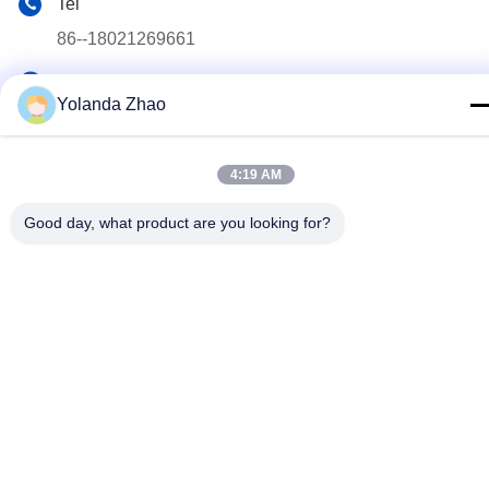
Tel
86--18021269661
E-mail
Yolanda Zhao
yolanda@chinesejinta.com
Indirizzo
4:19 AM
Zona di industria di Cheluba, città di Shanghu, città di
Changshu, provincia di Jiangsu, Cina
Good day, what product are you looking for?
Politica sulla privacy
|
Mappa del sito
La Cina va bene. Qualità Scaffalatura dell'esposizione del
supermercato Fornitore. Copyright © 2021-2026 Suzhou Jinta
Import & Export Co., Ltd Tutti. Tutti i diritti riservati.