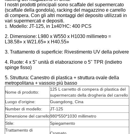
I nostri prodotti principali sono scaffale del supermercato
(scaffale della gondola), racking del magazzino e carrello
di compera. Con gli altri montaggi del deposito utilizzati in
vari supermercati e depositi.
Modello: JT-125, in 1x40'HC: 400 PCS
1.
2. Dimensione: L980 x W550 x H1030 millimetro =
L38.58» x W21.65» x H40.55»
3. Trattamento di superficie: Rivestimento UV della polvere
4. Ruote: 4 x 5" unità di elaborazione o 5" TPR (indietro
spinge fisso)
5. Struttura: Canestro di plastica + struttura ovale della
metropolitana + vassoio più basso
125 L carretto di compera di plastica del
Nome di prodotto:
supermercato della drogheria del carrello
Luogo d'origine:
Guangdong, Cina
Number di modello:
JT-125
Dimensione del carrello
980*550*1030 millimetro
Stile:
Spiegamento
Trattamento di
Cromato