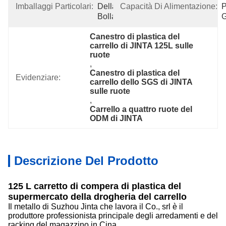
Imballaggi Particolari:
Della 
Capacità Di Alimentazione:
P
Bolla
G
Canestro di plastica del 
carrello di JINTA 125L sulle 
ruote
, 
Canestro di plastica del 
Evidenziare:
carrello dello SGS di JINTA 
sulle ruote
, 
Carrello a quattro ruote del 
ODM di JINTA
Descrizione Del Prodotto
125 L carretto di compera di plastica del
supermercato della drogheria del carrello
Il metallo di Suzhou Jinta che lavora il Co., srl è il
produttore professionista principale degli arredamenti e del
racking del magazzino in Cina.