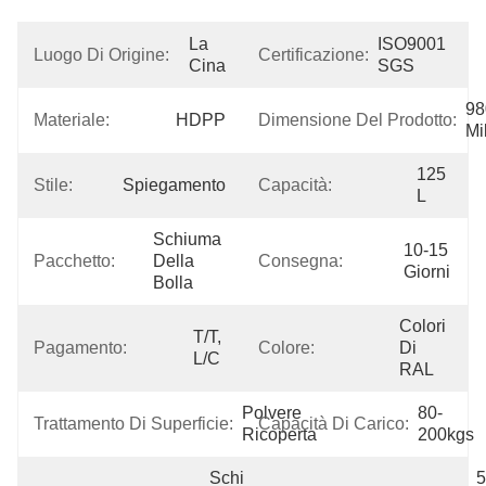
La 
ISO9001 
Luogo Di Origine:
Certificazione:
Cina
SGS
98
Materiale:
HDPP
Dimensione Del Prodotto:
Mi
125 
Stile:
Spiegamento
Capacità:
L
Schiuma 
10-15 
Pacchetto:
Della 
Consegna:
Giorni
Bolla
Colori 
T/T, 
Pagamento:
Colore:
Di 
L/C
RAL
Polvere 
80-
Trattamento Di Superficie:
Capacità Di Carico:
Ricoperta
200kgs
Schiuma 
5