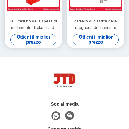
60L cestino della spesa di
carrello di plastica della
rotolamento di plastica del
drogheria del canestro
cestino della spesa HDPP
ISO9001 del carrello 180L
Ottieni il miglior
Ottieni il miglior
sulle ruote con la maniglia di
con le ruote
prezzo
prezzo
tirata
Social media