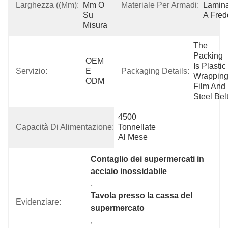
Larghezza ((mm):
Mm O 
Materiale Per Armadi:
Lamina
Su 
A Fred
Misura
The 
Packing 
OEM 
Is Plastic 
Servizio:
E 
Packaging Details:
Wrapping
ODM
Film And 
Steel Belt
4500 
Capacità Di Alimentazione:
Tonnellate 
Al Mese
Contaglio dei supermercati in 
acciaio inossidabile
, 
Tavola presso la cassa del 
Evidenziare:
supermercato
, 