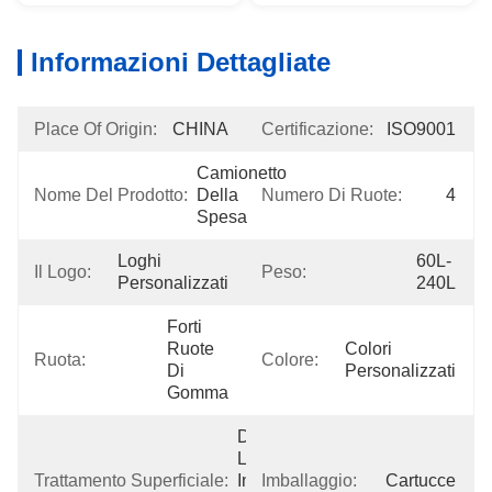
Informazioni Dettagliate
Place Of Origin:
CHINA
Certificazione:
ISO9001
Camionetto 
Nome Del Prodotto:
Della 
Numero Di Ruote:
4
Spesa
Loghi 
60L-
Il Logo:
Peso:
Personalizzati
240L
Forti 
Ruote 
Colori 
Ruota:
Colore:
Di 
Personalizzati
Gomma
Di 
Larghezza 
Trattamento Superficiale:
Inferiore O 
Imballaggio:
Cartucce