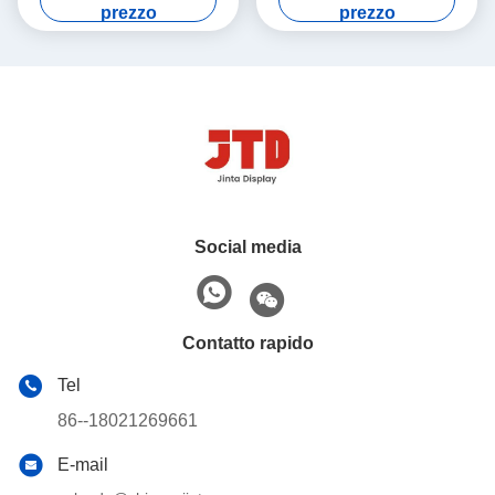
carrelli 240L di acquisto del
supermercato dell'OEM
prezzo
prezzo
metallo
Social media
Contatto rapido
Tel
86--18021269661
E-mail