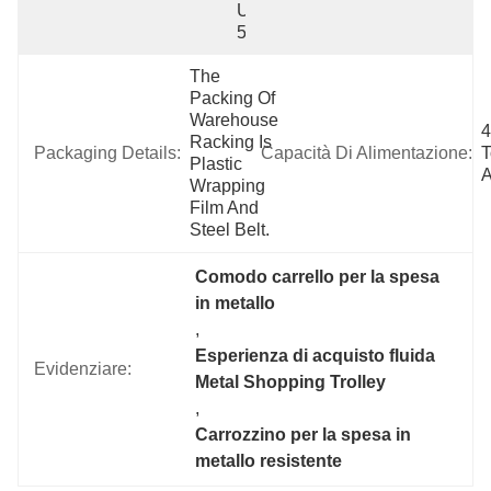
Uguale A 
50 Mm
The 
Packing Of 
Warehouse 
4
Racking Is 
Packaging Details:
Capacità Di Alimentazione:
T
Plastic 
A
Wrapping 
Film And 
Steel Belt.
Comodo carrello per la spesa 
in metallo
, 
Esperienza di acquisto fluida 
Evidenziare:
Metal Shopping Trolley
, 
Carrozzino per la spesa in 
metallo resistente