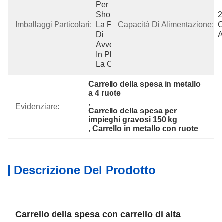
Per Lo 
Shopping È 
2 
Imballaggi Particolari:
La Pellicola 
Capacità Di Alimentazione:
C
Di 
A
Avvolgimento 
In Plastica E 
La Cintu
Carrello della spesa in metallo 
a 4 ruote
, 
Evidenziare:
Carrello della spesa per 
impieghi gravosi 150 kg
, 
Carrello in metallo con ruote
Descrizione Del Prodotto
Carrello della spesa con carrello di alta