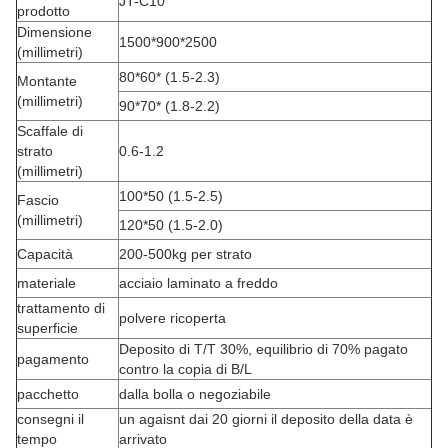
JT-C10
prodotto
Dimensione
1500*900*2500
(millimetri)
80*60* (1.5-2.3)
Montante
(millimetri)
90*70* (1.8-2.2)
Scaffale di
strato
0.6-1.2
(millimetri)
100*50 (1.5-2.5)
Fascio
(millimetri)
120*50 (1.5-2.0)
Capacità
200-500kg per strato
materiale
acciaio laminato a freddo
trattamento di
polvere ricoperta
superficie
Deposito di T/T 30%, equilibrio di 70% pagato
pagamento
contro la copia di B/L
pacchetto
dalla bolla o negoziabile
consegni il
un agaisnt dai 20 giorni il deposito della data è
tempo
arrivato