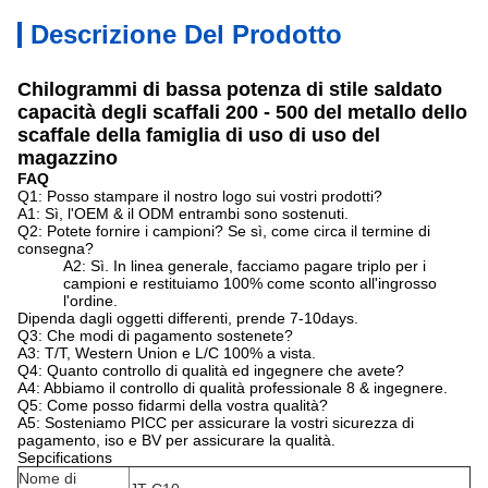
Descrizione Del Prodotto
Chilogrammi di bassa potenza di stile saldato
capacità degli scaffali 200 - 500 del metallo dello
scaffale della famiglia di uso di uso del
magazzino
FAQ
Q1: Posso stampare il nostro logo sui vostri prodotti?
A1: Sì, l'OEM & il ODM entrambi sono sostenuti.
Q2: Potete fornire i campioni? Se sì, come circa il termine di
consegna?
A2: Sì. In linea generale, facciamo pagare triplo per i
campioni e restituiamo 100% come sconto all'ingrosso
l'ordine.
Dipenda dagli oggetti differenti, prende 7-10days.
Q3: Che modi di pagamento sostenete?
A3: T/T, Western Union e L/C 100% a vista.
Q4: Quanto controllo di qualità ed ingegnere che avete?
A4: Abbiamo il controllo di qualità professionale 8 & ingegnere.
Q5: Come posso fidarmi della vostra qualità?
A5: Sosteniamo PICC per assicurare la vostri sicurezza di
pagamento, iso e BV per assicurare la qualità.
Sepcifications
Nome di