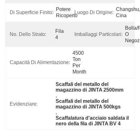
Potere 
Changshu,
Di Superficie Finito:
Luogo Di Origine:
Ricoperto
Cina
Bolla/p
Fila 
No. Dello Strato:
Imballaggi Particolari:
O 
4
Negozi
4500 
Ton 
Capacità Di Alimentazione:
Per 
Month
Scaffali del metallo del 
magazzino di JINTA 2500mm
, 
Scaffali del metallo del 
Evidenziare:
magazzino di JINTA 500kgs
, 
Scaffalatura d'acciaio saldata il 
nero della fila di JINTA BV 4