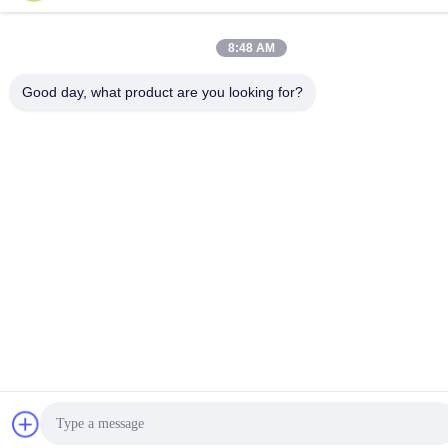
Ottieni il miglior
Ottieni il miglior
della fila 2000kgs 6
supermercato 3000kgs
prezzo
prezzo
8:48 AM
Good day, what product are you looking for?
Social media
Contatto rapido
Tel
86--18021269661
E-mail