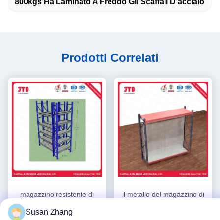
800kgs Ha Laminato A Freddo Gli Scaffali D'acciaio
Prodotti Correlati
magazzino resistente di
il metallo del magazzino di
2500mm che accantona la
1.2m 2.5m tormenta gli
Susan Zhang
scaffalatura commerciale
scaffali resistenti del