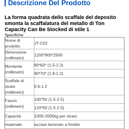
Descrizione Del Prodotto
La forma quadrata dello scaffale del deposito
smonta la scaffalatura del metallo di Ton
Capacity Can Be Stocked di stile 1
Specifiche
Nome di
JT-C02
prodotto
Dimensione
1200*900*2500
(millimetri)
80*60* (1.5-2.3)
Montante
(millimetri)
90*70* (1.8-2.2)
Scaffale di
strato
0.6-1.2
(millimetri)
100*50 (1.5-2.5)
Fascio
(millimetri)
120*50 (1.5-2.0)
Capacità
1000-2000kg per strato
materiale
acciaio laminato a freddo