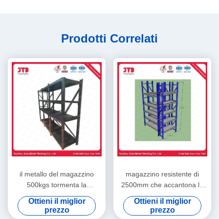
Prodotti Correlati
il metallo del magazzino
magazzino resistente di
500kgs tormenta la
2500mm che accantona la
scaffalatura d'acciaio saldata
scaffalatura commerciale
Ottieni il miglior
Ottieni il miglior
il nero della fila della BV 4
della fila 2000kgs 6
prezzo
prezzo