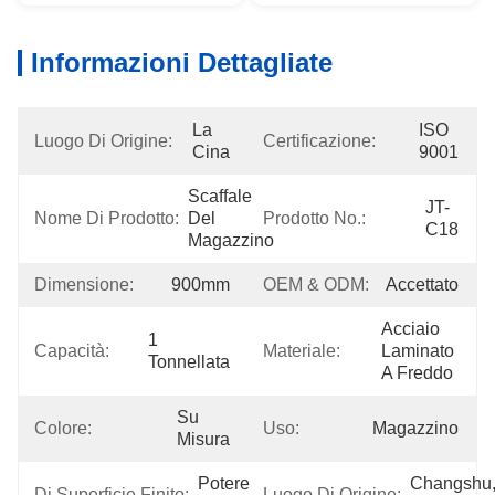
Informazioni Dettagliate
La 
ISO 
Luogo Di Origine:
Certificazione:
Cina
9001
Scaffale 
JT-
Nome Di Prodotto:
Del 
Prodotto No.:
C18
Magazzino
Dimensione:
900mm
OEM & ODM:
Accettato
Acciaio 
1 
Capacità:
Materiale:
Laminato 
Tonnellata
A Freddo
Su 
Colore:
Uso:
Magazzino
Misura
Potere 
Changshu,
Di Superficie Finito:
Luogo Di Origine: