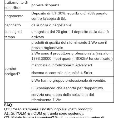
trattamento di
polvere ricoperta
superficie
Deposito di T/T 30%, equilibrio di 70% pagato
pagamento
contro la copia di B/L
pacchetto
dalla bolla o negoziabile
consegni il
un agaisnt dai 20 giorni il deposito della data è
tempo
arrivato
prodotti di qualità del rifornimento 1.We con il
prezzo ragionevole.
2.We sono il produttore professionista (iniziato in
1998,30000 metri quadri, ISO&BV ha certificato.)
macchina di produzione 3.Advanced.
perché
sistema di controllo di qualità 4.Strict.
scelgaci?
5.We hanno gruppo professionale di vendite.
6.Experienced che esporta per dappertutto.
servizio una tappa della soluzione del
rifornimento 7.We.
FAQ
Q1: Posso stampare il nostro logo sui vostri prodotti?
A1: Sì, l'OEM & il ODM entrambi sono sostenuti.
Q2: Potete fornire i campioni? Se sì, come circa il termine di