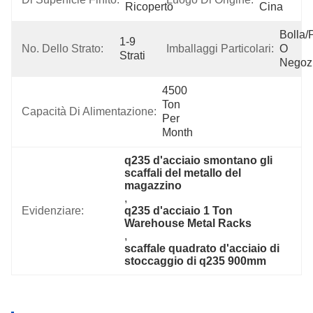
Ricoperto
Cina
Bolla/p
1-9 
No. Dello Strato:
Imballaggi Particolari:
O 
Strati
Negozi
4500 
Ton 
Capacità Di Alimentazione:
Per 
Month
q235 d'acciaio smontano gli 
scaffali del metallo del 
magazzino
, 
Evidenziare:
q235 d'acciaio 1 Ton 
Warehouse Metal Racks
, 
scaffale quadrato d'acciaio di 
stoccaggio di q235 900mm