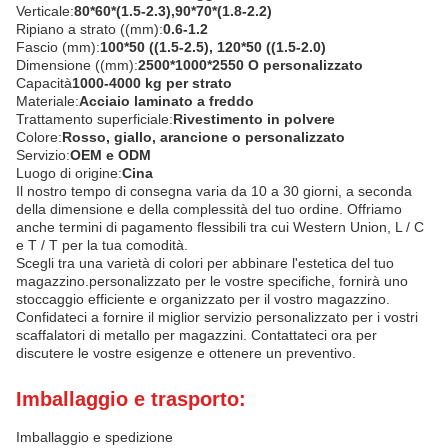
Verticale:
80*60*(1.5-2.3),90*70*(1.8-2.2)
Ripiano a strato ((mm):
0.6-1.2
Fascio (mm):
100*50 ((1.5-2.5), 120*50 ((1.5-2.0)
Dimensione ((mm):
2500*1000*2550 O personalizzato
Capacità
1000-4000 kg per strato
Materiale:
Acciaio laminato a freddo
Trattamento superficiale:
Rivestimento in polvere
Colore:
Rosso, giallo, arancione o personalizzato
Servizio:
OEM e ODM
Luogo di origine:
Cina
Il nostro tempo di consegna varia da 10 a 30 giorni, a seconda
della dimensione e della complessità del tuo ordine. Offriamo
anche termini di pagamento flessibili tra cui Western Union, L / C
e T / T per la tua comodità.
Scegli tra una varietà di colori per abbinare l'estetica del tuo
magazzino.personalizzato per le vostre specifiche, fornirà uno
stoccaggio efficiente e organizzato per il vostro magazzino.
Confidateci a fornire il miglior servizio personalizzato per i vostri
scaffalatori di metallo per magazzini. Contattateci ora per
discutere le vostre esigenze e ottenere un preventivo.
Imballaggio e trasporto:
Imballaggio e spedizione