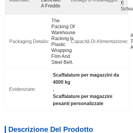
E 
A Freddo
Schi
The 
Packing Of 
Warehouse 
4
Racking Is 
Packaging Details:
Capacità Di Alimentazione:
T
Plastic 
A
Wrapping 
Film And 
Steel Belt.
Scaffalature per magazzini da 
4000 kg
Evidenziare:
, 
Scaffalature per magazzini 
pesanti personalizzate
Descrizione Del Prodotto