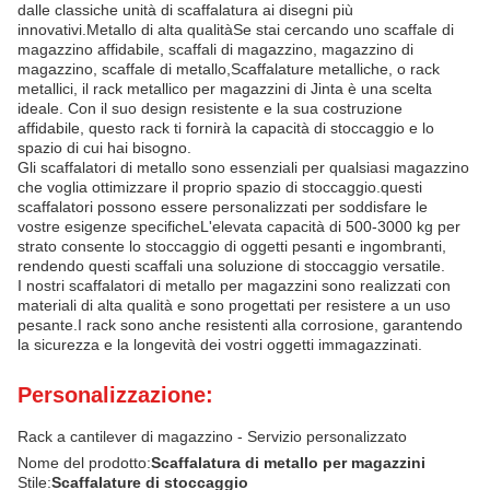
dalle classiche unità di scaffalatura ai disegni più
innovativi.Metallo di alta qualitàSe stai cercando uno scaffale di
magazzino affidabile, scaffali di magazzino, magazzino di
magazzino, scaffale di metallo,Scaffalature metalliche, o rack
metallici, il rack metallico per magazzini di Jinta è una scelta
ideale. Con il suo design resistente e la sua costruzione
affidabile, questo rack ti fornirà la capacità di stoccaggio e lo
spazio di cui hai bisogno.
Gli scaffalatori di metallo sono essenziali per qualsiasi magazzino
che voglia ottimizzare il proprio spazio di stoccaggio.questi
scaffalatori possono essere personalizzati per soddisfare le
vostre esigenze specificheL'elevata capacità di 500-3000 kg per
strato consente lo stoccaggio di oggetti pesanti e ingombranti,
rendendo questi scaffali una soluzione di stoccaggio versatile.
I nostri scaffalatori di metallo per magazzini sono realizzati con
materiali di alta qualità e sono progettati per resistere a un uso
pesante.I rack sono anche resistenti alla corrosione, garantendo
la sicurezza e la longevità dei vostri oggetti immagazzinati.
Personalizzazione:
Rack a cantilever di magazzino - Servizio personalizzato
Nome del prodotto:
Scaffalatura di metallo per magazzini
Stile:
Scaffalature di stoccaggio