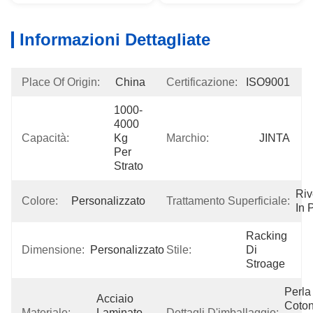
Informazioni Dettagliate
Place Of Origin:
China
Certificazione:
ISO9001
1000-
4000 
Capacità:
Kg 
Marchio:
JINTA
Per 
Strato
Riv
Colore:
Personalizzato
Trattamento Superficiale:
In 
Racking 
Dimensione:
Personalizzato
Stile:
Di 
Stroage
Perla 
Acciaio 
Coton
Materiale:
Laminato 
Dettagli D'imballaggio: