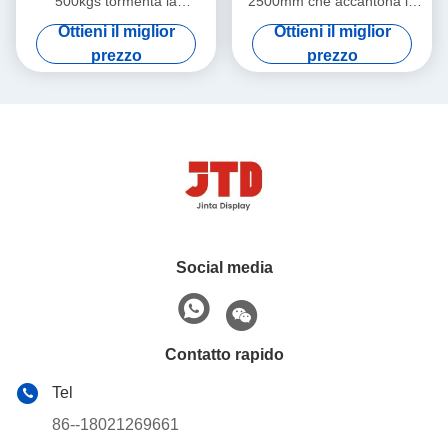
500kgs tormenta la
2500mm che accantona la
scaffalatura d'acciaio saldata
scaffalatura commerciale
Ottieni il miglior
Ottieni il miglior
il nero della fila della BV 4
della fila 2000kgs 6
prezzo
prezzo
Social media
Contatto rapido
Tel
86--18021269661