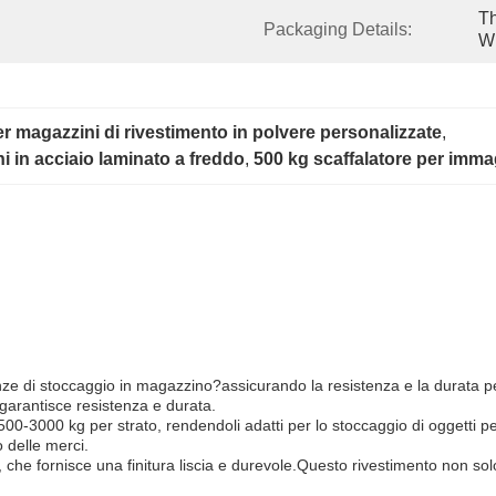
Th
Packaging Details:
Wr
er magazzini di rivestimento in polvere personalizzate
, 
i in acciaio laminato a freddo
, 
500 kg scaffalatore per imm
nze di stoccaggio in magazzino?assicurando la resistenza e la durata pe
e garantisce resistenza e durata.
i 500-3000 kg per strato, rendendoli adatti per lo stoccaggio di oggetti
o delle merci.
ere, che fornisce una finitura liscia e durevole.Questo rivestimento non so