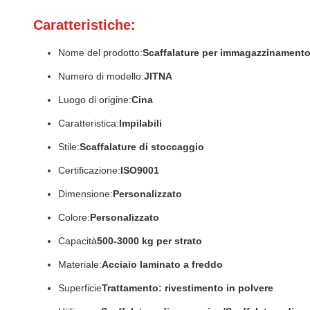
Caratteristiche:
Nome del prodotto:
Scaffalature per immagazzinament
Numero di modello:
JITNA
Luogo di origine:
Cina
Caratteristica:
Impilabili
Stile:
Scaffalature di stoccaggio
Certificazione:
ISO9001
Dimensione:
Personalizzato
Colore
:
Personalizzato
Capacità
500-3000 kg per strato
Materiale:
Acciaio laminato a freddo
Superficie
Trattamento: rivestimento in polvere