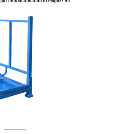
agazzino/Scaffalatura di magazzino