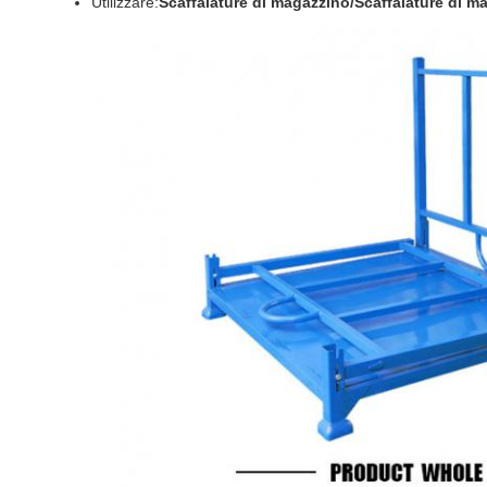
Utilizzare:
Scaffalature di magazzino/Scaffalature di m