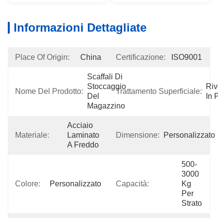
Informazioni Dettagliate
Place Of Origin:
China
Certificazione:
ISO9001
Scaffali Di 
Stoccaggio 
Riv
Nome Del Prodotto:
Trattamento Superficiale:
Del 
In 
Magazzino
Acciaio 
Materiale:
Laminato 
Dimensione:
Personalizzato
A Freddo
500-
3000 
Colore:
Personalizzato
Capacità:
Kg 
Per 
Strato