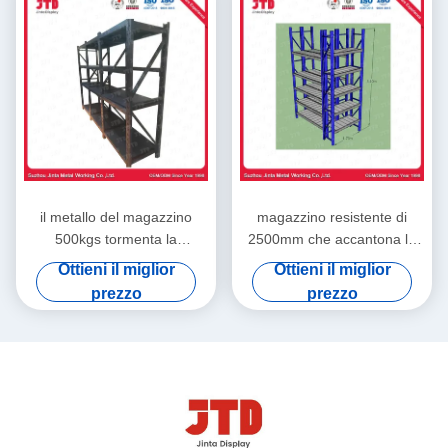
il metallo del magazzino
magazzino resistente di
500kgs tormenta la
2500mm che accantona la
scaffalatura d'acciaio saldata
scaffalatura commerciale
Ottieni il miglior
Ottieni il miglior
il nero della fila della BV 4
della fila 2000kgs 6
prezzo
prezzo