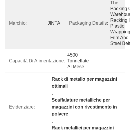
The 
Packing O
Warehous
Racking I
Marchio:
JINTA
Packaging Details:
Plastic 
Wrapping
Film And 
Steel Belt
4500 
Capacità Di Alimentazione:
Tonnellate 
Al Mese
Rack di metallo per magazzini 
ottimali
, 
Scaffalature metalliche per 
Evidenziare:
magazzini con rivestimento in 
polvere
, 
Rack metallici per magazzini 